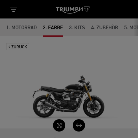
1
.
MOTORRAD
2
.
FARBE
3
.
KITS
4
.
ZUBEHÖR
5
.
MO
ZURÜCK