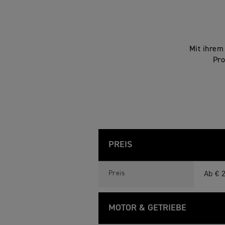
Mit ihrem
Pro
PREIS
T
Feature
Details
I
Preis
Ab € 
G
E
R
1
MOTOR & GETRIEBE
2
0
0