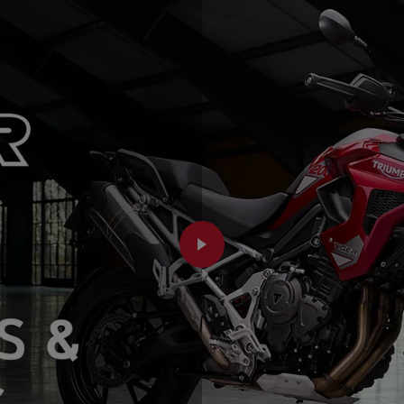
annungseinstellung und der neuen Active Preload Reduction. J
nantrieb
r, Sozius und Gepäck kann damit die Sitzhöhe, wenn das Moto
 mm abgesenkt werden. Dies bietet dem Fahrer mehr Komfort u
g
ulische Mehrscheiben-Anti-Hopping-Ölbadkupplung
o M4.30 Stylema Monoblock-Bremssättel, OC-ABS, zwei schw
g
g
scheiben. Magura HC1 Radial-Hauptbremszylinder mit Bremsheb
weite und getrenntem Bremsflüssigkeitsbehälter.
o Einzelkolben-Bremssattel, OC-ABS, 282 mm Bremsscheibe. H
nem Bremsflüssigkeitsbehälter.
l-TFT-Farbbildschirm mit My Triumph Konnektivitätssystem
PLAY