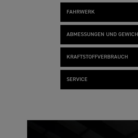
T
Feature
Details
G
I
Liquid
Typ
T
G
FAHRWERK
P
E
R
R
1160 
O
Hubraum
T
Feature
Details
1
S
I
Stahl
2
Rahmen
p
G
0
ABMESSUNGEN UND GEWICH
e
90,0
E
Bohrung
0
z
R
G
„Tri-
Hinterradschwinge
i
T
Feature
Details
1
T
f
I
Lenke
2
60,7
P
Breite, Lenker
Hub
i
G
0
R
KRAFTSTOFFVERBRAUCH
Cast 
k
E
Vorderrad
0
O
a
R
G
S
Verst
13,2:1
Höhe
Verdichtungsverhältnis
t
T
Feature
Details
1
T
p
i
I
5.5 l
2
Cast 
P
Kraftstoffverbrauch
e
Hinterrad
o
G
0
R
SERVICE
z
Adjus
150 P
n
E
Sitzhöhe
Nennleistung
0
O
i
e
R
G
S
119 g
f
Metze
CO² Angaben
Vorderreifen
T
Feature
Details
n
1
T
p
i
I
16.00
2
1.56
130 N
P
Serviceintervall
e
Radstand
Max. Drehmoment
k
G
0
R
z
a
Metze
E
Hinterreifen
0
O
i
t
R
G
S
f
24,0 º
Elekt
i
Lenkkopfwinkel
Gemischaufbereitung
1
T
p
i
o
2
Showa
P
e
Vorderradaufhängung
k
n
0
R
z
a
e
120 
Edels
Nachlauf
0
Auspuff
O
i
t
n
G
S
f
Showa
i
Hinterradaufhängung
T