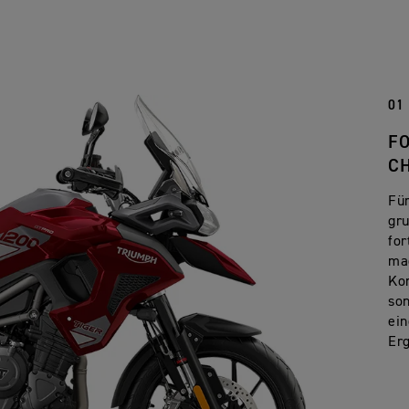
01
F
C
Für
gru
for
mac
Kon
son
ei
Er