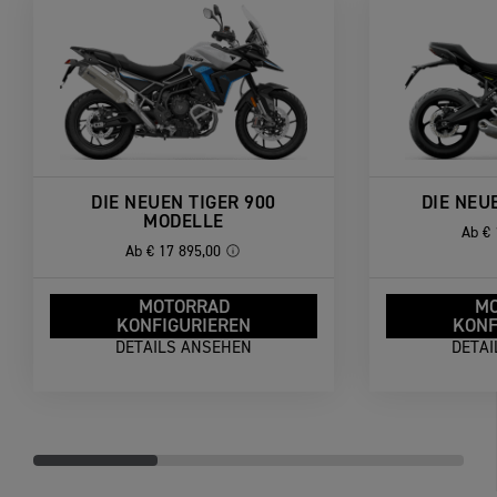
DIE NEUEN TIGER 900
DIE NEU
MODELLE
Ab
€ 
Ab
€ 17 895,00
MOTORRAD
M
KONFIGURIEREN
KONF
DETAILS ANSEHEN
DETA