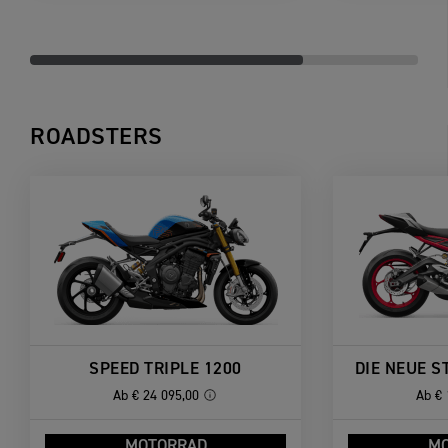
ROADSTERS
SPEED TRIPLE 1200
DIE NEUE S
Ab
€ 24 095,00
Ab
€ 
MOTORRAD
M