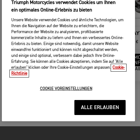
Triumph Motorcycles verwendet Cookies um Ihnen
ein optimales Online-Erlebnis zu bieten
Unsere Website verwendet Cookies und ähnliche Technologien, um
Ihnen die Navigation auf der Website zu erleichtern, die
Performance der Website zu analysieren, profilbasierte
NEU DAYTONA 660
DAY
kommerzielle Inhalte zu liefern und Ihnen ein verbessertes Online-
Ab
€ 11 295,00
Ab
€ 
Erlebnis zu bieten. Einige sind notwendig, damit unsere Website
einwandfrei funktioniert und können nicht abgeschaltet werden,
und einige sind optional, verbessern dabei jedoch Ihre Online-
MOTORRAD
M
Erfahrung. Sie können alle Cookies akzeptieren, indem Sie auf "Alle
KONFIGURIEREN
KONF
erlauben" klicken oder Ihre Cookie-Einstellungen anpassen.
Cookie-
DETAILS ANSEHEN
DETA
Richtlinie
COOKIE VOREINSTELLUNGEN
ALLE ERLAUBEN