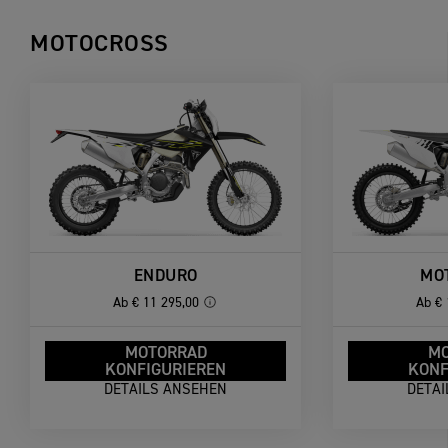
MOTOCROSS
ENDURO
MO
Ab
€ 11 295,00
Ab
€ 
MOTORRAD
M
KONFIGURIEREN
KONF
DETAILS ANSEHEN
DETA