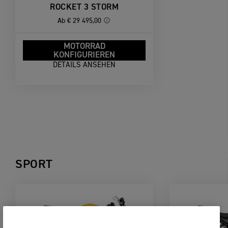
ROCKET 3 STORM
Ab
€ 29 495,00
MOTORRAD
KONFIGURIEREN
DETAILS ANSEHEN
SPORT