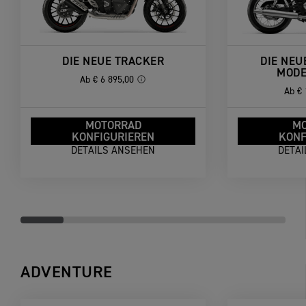
DIE NEUE TRACKER
DIE NEU
MODE
Ab
€ 6 895,00
Ab
€ 
MOTORRAD
M
KONFIGURIEREN
KONF
DETAILS ANSEHEN
DETA
ADVENTURE