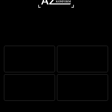
Sich auf jedem untergrund zu hause
AUTHENTISCHE
SCRAMBLER-
AUSSTRAHLUNG
MOTOR DER TR-SERIE
WUNDERVOLL
AUSGEWOGEN UND
TRIUMPH-TYPISCHE
MÜHELOS AGIL
QUALITÄT