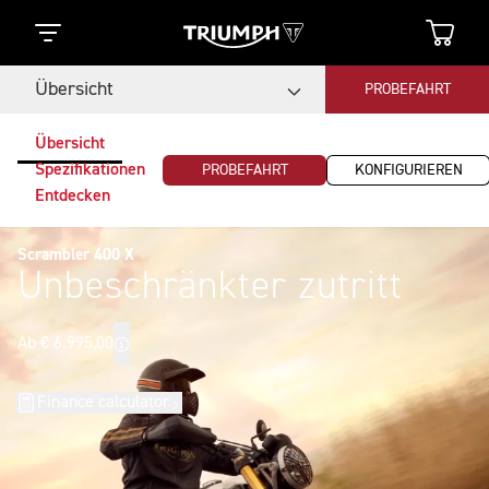
Übersicht
PROBEFAHRT
Übersicht
Spezifikationen
PROBEFAHRT
KONFIGURIEREN
Entdecken
Scrambler 400 X
Unbeschränkter zutritt
Ab € 6.995,00
Finance calculator