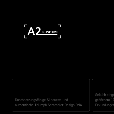
Eigenschaften
ADVENTURE
ROBUSTE SCRAMBLER-ATTITÜDE
Seitlich ein
Durchsetzungsfähige Silhouette und
größerem 19-
authentische Triumph-Scrambler-Design-DNA.
Erkundungen