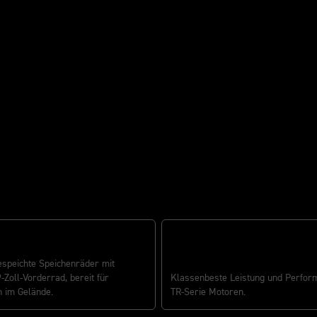
 READY
gespeichte Speichenräder mit
TR-SERIE
Zoll-Vorderrad, bereit für
Klassenbeste Leistung und Perfor
 im Gelände.
TR-Serie Motoren.