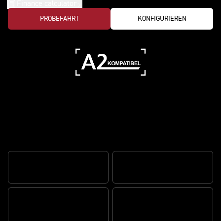
Finance calculator
PROBEFAHRT
KONFIGURIEREN
Verwandle jede fahrt in ein abenteuer
OPTIMIERTES KURVEN-ABS
TRIUMPH SHIFT ASSIST
MY TRIUMPH
FAHRMODI SPORT
KONNEKTIVITÄTSMODUL