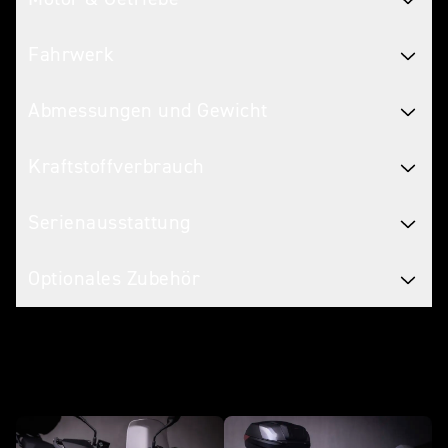
Fahrwerk
Abmessungen und Gewicht
Kraftstoffverbrauch
Serienausstattung
Optionales Zubehör
Mach sie mit Zubehör zu deinem Bike