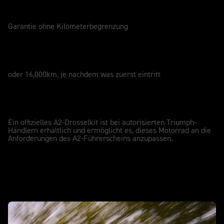
GARANTIE
4 Jahre
Garantie ohne Kilometerbegrenzung
SERVICEINTERVALL
12 Monate
oder 16,000km, je nachdem was zuerst eintritt
A2-KOMPATIBEL
A2
Ein offizielles A2-Drosselkit ist bei autorisierten Triumph-
Händlern erhältlich und ermöglicht es, dieses Motorrad an die
Anforderungen des A2-Führerscheins anzupassen.
in Aktion - Tiger Sport 660