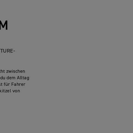
OM
TURE-
cht zwischen
 du dem Alltag
st für Fahrer
kitzel von