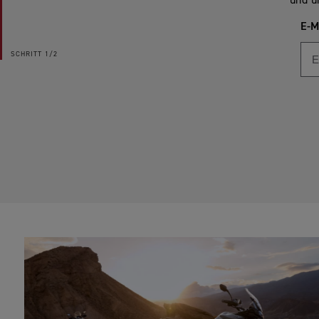
und u
E-M
SCHRITT
1/2