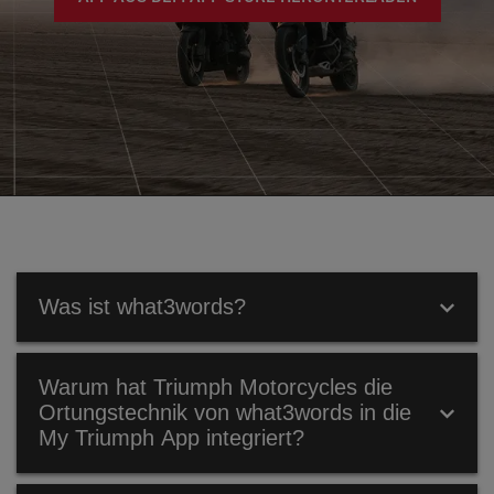
Was ist what3words?
WAS IST WHAT3WORDS?
Warum hat Triumph Motorcycles die
Ortungstechnik von what3words in die
What3words ist ein globales Adresssystem, das die
My Triumph App integriert?
Welt in ein Raster aus Quadraten von je 3x3 Metern
unterteilt und jedem von diesen eine eindeutige
what3words-Adresse zuordnet.