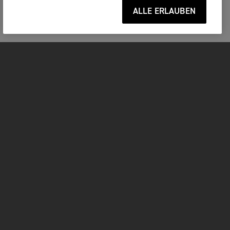
ALLE ERLAUBEN
MOTORRÄDER
JETZT DURCHSTARTEN
FOR THE RIDE
BESITZER