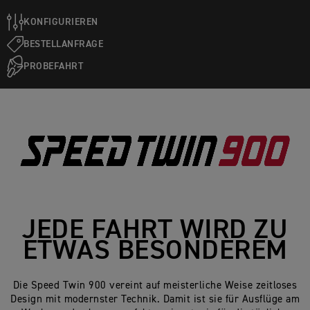
KONFIGURIEREN
BESTELLANFRAGE
PROBEFAHRT
JEDE FAHRT WIRD ZU
ETWAS BESONDEREM
Die Speed Twin 900 vereint auf meisterliche Weise zeitloses
Design mit modernster Technik. Damit ist sie für Ausflüge am