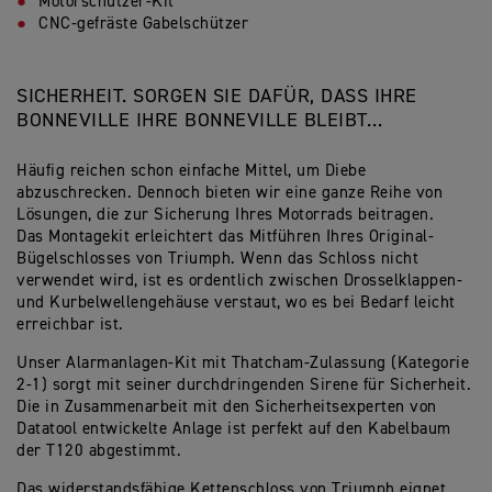
Motorschützer-Kit
CNC-gefräste Gabelschützer
SICHERHEIT. SORGEN SIE DAFÜR, DASS IHRE
BONNEVILLE IHRE BONNEVILLE BLEIBT…
Häufig reichen schon einfache Mittel, um Diebe
abzuschrecken. Dennoch bieten wir eine ganze Reihe von
Lösungen, die zur Sicherung Ihres Motorrads beitragen.
Das Montagekit erleichtert das Mitführen Ihres Original-
Bügelschlosses von Triumph. Wenn das Schloss nicht
verwendet wird, ist es ordentlich zwischen Drosselklappen-
und Kurbelwellengehäuse verstaut, wo es bei Bedarf leicht
erreichbar ist.
Unser Alarmanlagen-Kit mit Thatcham-Zulassung (Kategorie
2-1) sorgt mit seiner durchdringenden Sirene für Sicherheit.
Die in Zusammenarbeit mit den Sicherheitsexperten von
Datatool entwickelte Anlage ist perfekt auf den Kabelbaum
der T120 abgestimmt.
Das widerstandsfähige Kettenschloss von Triumph eignet