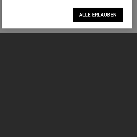
ALLE ERLAUBEN
MOTORRÄDER
JETZT DURCHSTARTEN
FOR THE RIDE
BESITZER