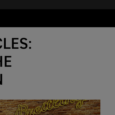
LES:
HE
N