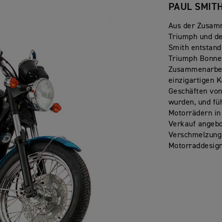
PAUL SMIT
Aus der Zusam
Triumph und de
Smith entstand
Triumph Bonnev
Zusammenarbei
einzigartigen K
Geschäften von
wurden, und fü
Motorrädern in 
Verkauf angebo
Verschmelzung
Motorraddesign