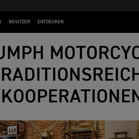
G
BESITZER
ENTDECKEN
UMPH MOTORCYC
TRADITIONSREIC
KOOPERATIONE