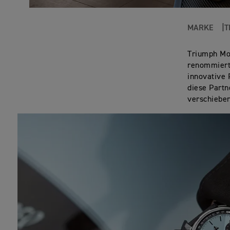
MARKE
T
Triumph Mot
renommierte
innovative 
diese Partn
verschiebe