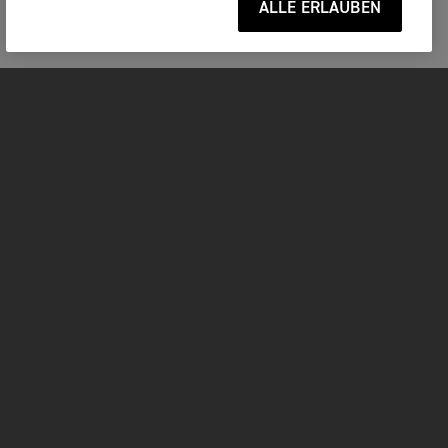
ALLE ERLAUBEN
MOTORRÄDER
JETZT DURCHSTARTEN
FOR THE RIDE
BESITZER
FACEBOOK
TWITTER
YOUTUBE