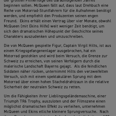
der größten Filmerfolge des darauffolgenden Jahres
beginnen sollen. McQueen fällt auf, dass laut Drehbuch eine
Reihe von Motorrad-Stuntfahrern für die Aufnahmen benötigt
werden, und empfiehlt den Produzenten seinen engen
Freund. Ekins erhält einen Vertrag über vier Monate, obwohl
McQueen (mit Ekins Hilfe) weit weniger Zeit benötigt, um
sich den dramatischen Höhepunkt der Geschichte seines
Charakters auszudenken und umzuschreiben.
Die von McQueen gespielte Figur, Captain Virgil Hilts, ist aus
einem Kriegsgefangenenlager ausgebrochen, hat ein
Motorrad gestohlen und wird beim Versuch, die Grenze zur
Schweiz zu erreichen, von seinen Verfolgern durch die
malerische Landschaft Bayerns gejagt. Als die feindlichen
Soldaten näher rücken, unternimmt Hilts den verzweifelten
Versuch, sich mit einem spektakulären Sprung mit dem
Motorrad über einen hohen Stacheldrahtzaun in die relative
Sicherheit der neutralen Schweiz zu retten.
Um die Fähigkeiten ihrer Lieblingsgeländemaschine, einer
Triumph TR6 Trophy, auszuloten und der Filmszene einen
möglichst dramatischen Effekt zu verleihen, unternehmen
McQueen und Ekins etliche kleinere Sprungversuche. Nach