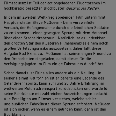
Filmsequenz ist Teil der actiongeladenen Fluchtszenen im
hochkarätig besetzten Blockbuster
Gesprengte Ketten
.
In dem im Zweiten Weltkrieg spielenden Film unternimmt
Hauptdarsteller Steve McQueen - beim verzweifelten
Versuch, der Gefangennahme durch die feindlichen Soldaten
zu entkommen - einen gewagten Sprung mit dem Motorrad
über einen Stacheldrahtzaun. Natürlich ist es undenkbar,
den größten Star des illusteren Filmensembles einem solch
großen Verletzungsrisiko auszusetzen, daher fällt diese
Aufgabe Bud Ekins zu. McQueen hat seinen engen Freund zu
den Dreharbeiten eingeladen, damit dieser für die
Verfolgungsjagden im Film einige Fahrstunts durchführt.
Schon damals ist Ekins alles andere als ein Neuling. In
seiner Heimat Kalifornien ist er bereits eine Legende des
Geländerennsports, kann auf rund 20 Jahre Erfahrung im
weltweiten Motorradrennsport zurückblicken und wurde für
seine Fahrkünste mit zahlreichen Auszeichnungen bedacht.
Alle Beteiligten am Filmset verstehen, welche schier
unglaublichen Fahrkünste dieser Sprung erfordert. McQueen
ist sich sicher, wenn es einem gelingen kann, dann ist das
Bud Ekins...