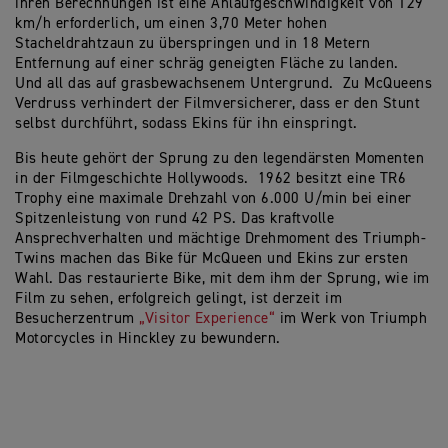
ihren Berechnungen ist eine Anlaufgeschwindigkeit von 129
km/h erforderlich, um einen 3,70 Meter hohen
Stacheldrahtzaun zu überspringen und in 18 Metern
Entfernung auf einer schräg geneigten Fläche zu landen.
Und all das auf grasbewachsenem Untergrund. Zu McQueens
Verdruss verhindert der Filmversicherer, dass er den Stunt
selbst durchführt, sodass Ekins für ihn einspringt.
Bis heute gehört der Sprung zu den legendärsten Momenten
in der Filmgeschichte Hollywoods. 1962 besitzt eine TR6
Trophy eine maximale Drehzahl von 6.000 U/min bei einer
Spitzenleistung von rund 42 PS. Das kraftvolle
Ansprechverhalten und mächtige Drehmoment des Triumph-
Twins machen das Bike für McQueen und Ekins zur ersten
Wahl. Das restaurierte Bike, mit dem ihm der Sprung, wie im
Film zu sehen, erfolgreich gelingt, ist derzeit im
Besucherzentrum
„Visitor Experience“
im Werk von Triumph
Motorcycles in Hinckley zu bewundern.