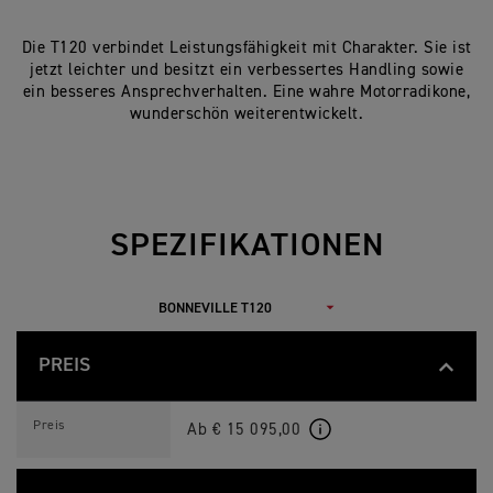
Die T120 verbindet Leistungsfähigkeit mit Charakter. Sie ist
jetzt leichter und besitzt ein verbessertes Handling sowie
ein besseres Ansprechverhalten. Eine wahre Motorradikone,
wunderschön weiterentwickelt.
SPEZIFIKATIONEN
PREIS
B
Feature
Details
O
Preis
Ab € 15 095,00
N
N
E
V