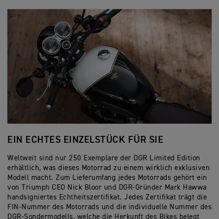
EIN ECHTES EINZELSTÜCK FÜR SIE
Z
Weltweit sind nur 250 Exemplare der DGR Limited Edition
De
erhältlich, was dieses Motorrad zu einem wirklich exklusiven
mo
Modell macht. Zum Lieferumfang jedes Motorrads gehört ein
ei
von Triumph CEO Nick Bloor und DGR-Gründer Mark Hawwa
er
handsigniertes Echtheitszertifikat. Jedes Zertifikat trägt die
Tr
FIN-Nummer des Motorrads und die individuelle Nummer des
Bi
DGR-Sondermodells, welche die Herkunft des Bikes belegt
Ri