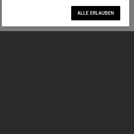
ALLE ERLAUBEN
MOTORRÄDER
JETZT DURCHSTARTEN
FOR THE RIDE
BESITZER