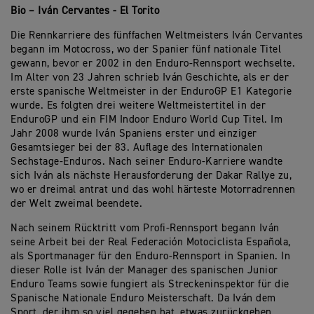
Bio – Iván Cervantes - El Torito
Die Rennkarriere des fünffachen Weltmeisters Iván Cervantes
begann im Motocross, wo der Spanier fünf nationale Titel
gewann, bevor er 2002 in den Enduro-Rennsport wechselte.
Im Alter von 23 Jahren schrieb Iván Geschichte, als er der
erste spanische Weltmeister in der EnduroGP E1 Kategorie
wurde. Es folgten drei weitere Weltmeistertitel in der
EnduroGP und ein FIM Indoor Enduro World Cup Titel. Im
Jahr 2008 wurde Iván Spaniens erster und einziger
Gesamtsieger bei der 83. Auflage des Internationalen
Sechstage-Enduros. Nach seiner Enduro-Karriere wandte
sich Iván als nächste Herausforderung der Dakar Rallye zu,
wo er dreimal antrat und das wohl härteste Motorradrennen
der Welt zweimal beendete.
Nach seinem Rücktritt vom Profi-Rennsport begann Iván
seine Arbeit bei der Real Federación Motociclista Española,
als Sportmanager für den Enduro-Rennsport in Spanien. In
dieser Rolle ist Iván der Manager des spanischen Junior
Enduro Teams sowie fungiert als Streckeninspektor für die
Spanische Nationale Enduro Meisterschaft. Da Iván dem
Sport, der ihm so viel gegeben hat, etwas zurückgeben