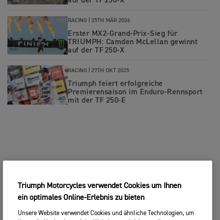
auf der TF 250-X
RACING |
25TH MÄR 2026
Erster MX2-Grand-Prix‑Sieg für
TRIUMPH: Camden McLellan gewinnt
auf der TF 250-X
RACING |
27TH OKT 2025
Triumph feiert erfolgreiche
Premierensaison im Enduro-Rennsport
mit der TF 250-E
Triumph Motorcycles verwendet Cookies um Ihnen
ein optimales Online-Erlebnis zu bieten
Unsere Website verwendet Cookies und ähnliche Technologien, um