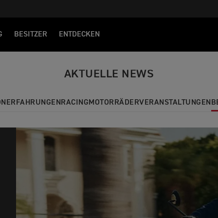
G
BESITZER
ENTDECKEN
AKTUELLE NEWS
ON
ERFAHRUNGEN
RACING
MOTORRÄDER
VERANSTALTUNGEN
B